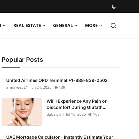
H
REAL ESTATE
GENERAL
MORE
Popular Posts
United Airlines ORD Terminal +1-888-839-0502
annaroe521
Jun 24, 2025
139
Will I Experience Any Pain or
Discomfort During Glutath...
dubaiclini
Jul 16, 2025
109
UAE Mortgage Calculator – Instantly Estimate Your