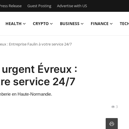
ress Release
Guest Posting
Advertise with US
HEALTH
CRYPTO
BUSINESS
FINANCE
TEC
x : Entreprise Faulin à votre service 24/7
urgent Évreux :
tre service 24/7
omberie en Haute-Normandie.
3