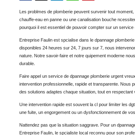
Submit Press Release
Les problmes de plomberie peuvent survenir tout moment, 
chauffe-eau en panne ou une canalisation bouche ncessitent
Guest Posting
pourquoi il est essentiel de pouvoir compter sur un service
Crypto
Entreprise Faulin est spcialise dans le dpannage plomberie
disponibles 24 heures sur 24, 7 jours sur 7, nous interven
Advertise with US
nature. Notre savoir-faire et notre quipement moderne nous
durable.
Business
Faire appel un service de dpannage plomberie urgent vreux
Finance
intervention professionnelle, rapide et transparente. Nous pr
des solutions adaptes chaque situation, tout en respectant 
Tech
Une intervention rapide est souvent la cl pour limiter les d
Real Estate
une fuite, un engorgement ou un dysfonctionnement de vos in
General
Nattendez pas que la situation saggrave. Pour un dpannage p
Entreprise Faulin, le spcialiste local reconnu pour son profe