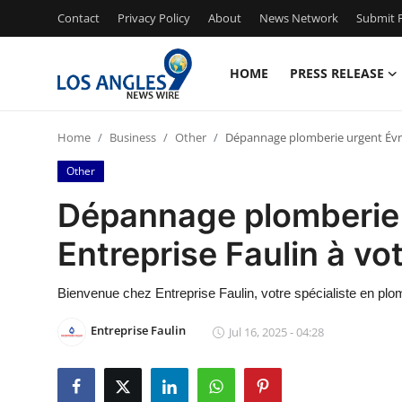
Contact
Privacy Policy
About
News Network
Submit P
HOME
PRESS RELEASE
Home
Home
Business
Other
Dépannage plomberie urgent Évreu
Press Release
Other
Contact
Dépannage plomberie 
Entreprise Faulin à vo
Privacy Policy
About
Bienvenue chez Entreprise Faulin, votre spécialiste en pl
Entreprise Faulin
Jul 16, 2025 - 04:28
News Network
Health