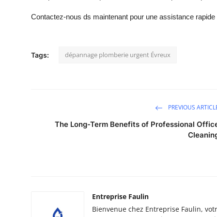
Support Number
Contactez-nous ds maintenant pour une assistance rapide e
How To
dépannage plomberie urgent Évreux
Top 10
Tags:
PREVIOUS ARTICL
The Long-Term Benefits of Professional Offic
Cleanin
Entreprise Faulin
Bienvenue chez Entreprise Faulin, vo