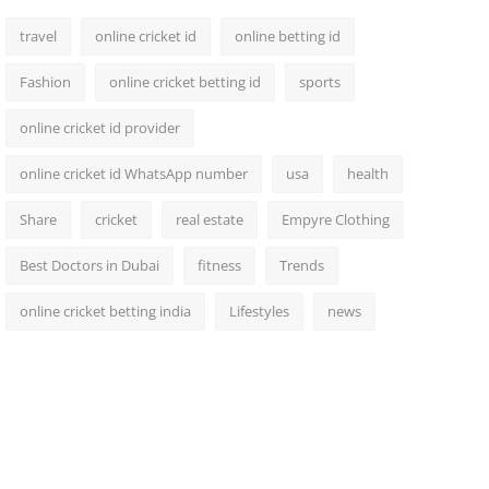
travel
online cricket id
online betting id
Fashion
online cricket betting id
sports
online cricket id provider
online cricket id WhatsApp number
usa
health
Share
cricket
real estate
Empyre Clothing
Best Doctors in Dubai
fitness
Trends
online cricket betting india
Lifestyles
news