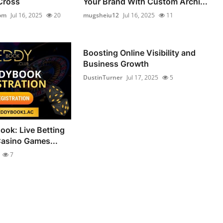
Cross
Your Brand With Custom Archi...
om
Jul 16, 2025
20
mugsheiu12
Jul 16, 2025
11
Boosting Online Visibility and
Business Growth
DustinTurner
Jul 17, 2025
5
ook: Live Betting
asino Games...
7