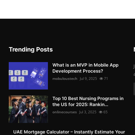
Trending Posts
What is an MVP in Mobile App
Development Process?
mobuloustech
Jul 9, 2025
71
Top 10 Best Nursing Programs in
the US for 2025: Rankin...
onlinecourses
Jul 3, 2025
65
UAE Mortgage Calculator – Instantly Estimate Your