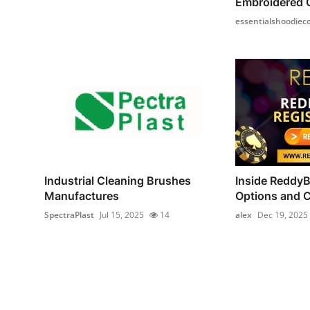
Embroidered 
essentialshoodiec
Industrial Cleaning Brushes
Inside ReddyB
Manufactures
Options and C
SpectraPlast
Jul 15, 2025
14
alex
Dec 19, 2025