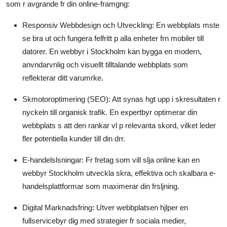
som r avgrande fr din online-framgng:
Responsiv Webbdesign och Utveckling:
En webbplats mste
se bra ut och fungera felfritt p alla enheter frn mobiler till
datorer. En webbyr i Stockholm kan bygga en modern,
anvndarvnlig och visuellt tilltalande webbplats som
reflekterar ditt varumrke.
Skmotoroptimering (SEO):
Att synas hgt upp i skresultaten r
nyckeln till organisk trafik. En expertbyr optimerar din
webbplats s att den rankar vl p relevanta skord, vilket leder
fler potentiella kunder till din drr.
E-handelslsningar:
Fr fretag som vill slja online kan en
webbyr Stockholm utveckla skra, effektiva och skalbara e-
handelsplattformar som maximerar din frsljning.
Digital Marknadsfring:
Utver webbplatsen hjlper en
fullservicebyr dig med strategier fr sociala medier,