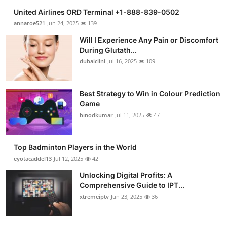
United Airlines ORD Terminal +1-888-839-0502
annaroe521
Jun 24, 2025
139
Will I Experience Any Pain or Discomfort
During Glutath...
dubaiclini
Jul 16, 2025
109
Best Strategy to Win in Colour Prediction
Game
binodkumar
Jul 11, 2025
47
Top Badminton Players in the World
eyotacaddel13
Jul 12, 2025
42
Unlocking Digital Profits: A
Comprehensive Guide to IPT...
xtremeiptv
Jun 23, 2025
36