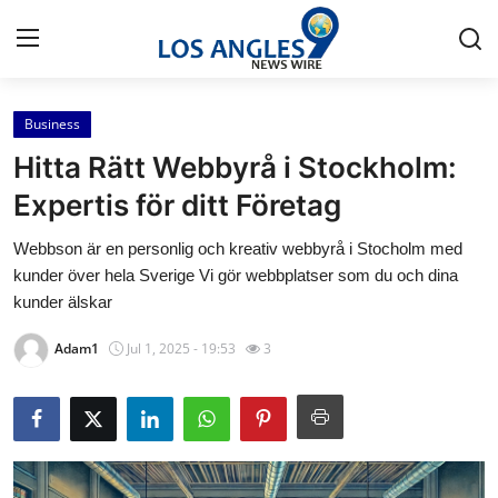
Business
Home
Hitta Rätt Webbyrå i Stockholm:
Contact
Expertis för ditt Företag
Webbson är en personlig och kreativ webbyrå i Stocholm med
Press Release
kunder över hela Sverige Vi gör webbplatser som du och dina
kunder älskar
Privacy Policy
Adam1
Jul 1, 2025 - 19:53
3
About
News Network
Submit Press Release