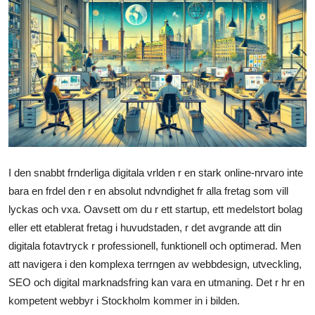
Health
Guest Posting
Advertise with US
Crypto
Business
I den snabbt frnderliga digitala vrlden r en stark online-nrvaro inte
Finance
bara en frdel den r en absolut ndvndighet fr alla fretag som vill
lyckas och vxa. Oavsett om du r ett startup, ett medelstort bolag
Tech
eller ett etablerat fretag i huvudstaden, r det avgrande att din
digitala fotavtryck r professionell, funktionell och optimerad. Men
Real Estate
att navigera i den komplexa terrngen av webbdesign, utveckling,
SEO och digital marknadsfring kan vara en utmaning. Det r hr en
General
kompetent webbyr i Stockholm kommer in i bilden.