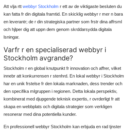
Support Number
Att vlja rtt
webbyr Stockholm
r ett av de viktigaste besluten du
kan fatta fr din digitala framtid. En skicklig webbyr r mer n bara
How To
en leverantr; de r din strategiska partner som frstr dina affrsml
och hjlper dig att uppn dem genom skrddarsydda digitala
Top 10
lsningar.
Varfr r en specialiserad webbyr i
Stockholm avgrande?
Stockholm r en global knutpunkt fr innovation och affrer, vilket
innebr att konkurrensen r stenhrd. En lokal webbyr i Stockholm
har en unik frstelse fr den lokala marknaden, dess trender och
den specifika mlgruppen i regionen. Detta lokala perspektiv,
kombinerat med djupgende teknisk expertis, r ovrderligt fr att
skapa en webbplats och digitala strategier som verkligen
resonerar med dina potentiella kunder.
En professionell webbyr Stockholm kan erbjuda en rad tjnster