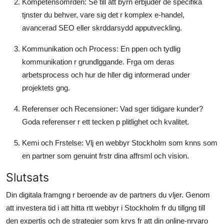
Kompetensomrden:
Se till att byrn erbjuder de specifika
tjnster du behver, vare sig det r komplex e-handel,
avancerad SEO eller skrddarsydd apputveckling.
Kommunikation och Process:
En ppen och tydlig
kommunikation r grundlggande. Frga om deras
arbetsprocess och hur de hller dig informerad under
projektets gng.
Referenser och Recensioner:
Vad sger tidigare kunder?
Goda referenser r ett tecken p plitlighet och kvalitet.
Kemi och Frstelse:
Vlj en
webbyr Stockholm
som knns som
en partner som genuint frstr dina affrsml och vision.
Slutsats
Din digitala framgng r beroende av de partners du vljer. Genom
att investera tid i att hitta rtt webbyr i Stockholm fr du tillgng till
den expertis och de strategier som krvs fr att din online-nrvaro