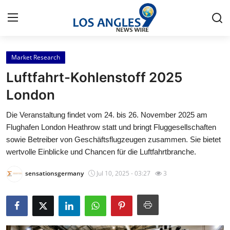
Market Research
Home
Luftfahrt-Kohlenstoff 2025
Contact
London
Die Veranstaltung findet vom 24. bis 26. November 2025 am
Press Release
Flughafen London Heathrow statt und bringt Fluggesellschaften
sowie Betreiber von Geschäftsflugzeugen zusammen. Sie bietet
Privacy Policy
wertvolle Einblicke und Chancen für die Luftfahrtbranche.
About
sensationsgermany
Jul 10, 2025 - 03:27
3
News Network
Submit Press Release