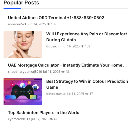
Popular Posts
United Airlines ORD Terminal +1-888-839-0502
annaroe521
Jun 24, 2025
139
Will I Experience Any Pain or Discomfort
During Glutath...
dubaiclini
Jul 16, 2025
109
UAE Mortgage Calculator – Instantly Estimate Your Home ...
chaudharypankaj8010
Jul 11, 2025
48
Best Strategy to Win in Colour Prediction
Game
binodkumar
Jul 11, 2025
47
Top Badminton Players in the World
eyotacaddel13
Jul 12, 2025
42