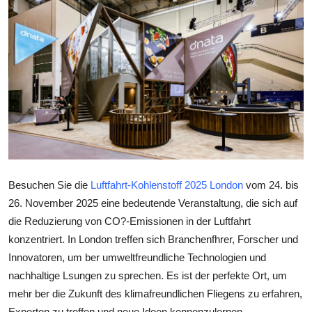
Health
Guest Posting
Advertise with US
Crypto
Business
Besuchen Sie die
Luftfahrt-Kohlenstoff 2025 London
vom 24. bis
Finance
26. November 2025 eine bedeutende Veranstaltung, die sich auf
Tech
die Reduzierung von CO?-Emissionen in der Luftfahrt
konzentriert. In London treffen sich Branchenfhrer, Forscher und
Real Estate
Innovatoren, um ber umweltfreundliche Technologien und
nachhaltige Lsungen zu sprechen. Es ist der perfekte Ort, um
General
mehr ber die Zukunft des klimafreundlichen Fliegens zu erfahren,
Experten zu treffen und neue Ideen kennenzulernen.