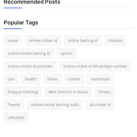
Recommended Posts
Popular Tags
travel
online cricket id
online betting id
Fashion
online cricket betting id
sports
online cricket id provider
online cricket id WhatsApp number
usa
health
Share
cricket
real estate
Empyre Clothing
Best Doctors in Dubai
fitness
Trends
online cricket betting india
all cricket id
Lifestyles