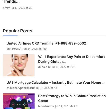
Trends...
hivev
Jul 17, 2025
20
Popular Posts
United Airlines ORD Terminal +1-888-839-0502
annaroe521
Jun 24, 2025
139
Will I Experience Any Pain or Discomfort
During Glutath...
dubaiclini
Jul 16, 2025
109
UAE Mortgage Calculator – Instantly Estimate Your Home ...
chaudharypankaj8010
Jul 11, 2025
48
Best Strategy to Win in Colour Prediction
Game
binodkumar
Jul 11, 2025
47