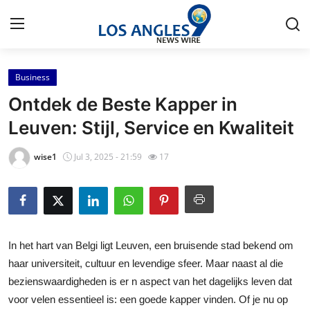
Business
Home
Ontdek de Beste Kapper in
Press Release
Leuven: Stijl, Service en Kwaliteit
Contact
wise1
Jul 3, 2025 - 21:59
17
Privacy Policy
About
In het hart van Belgi ligt Leuven, een bruisende stad bekend om
News Network
haar universiteit, cultuur en levendige sfeer. Maar naast al die
bezienswaardigheden is er n aspect van het dagelijks leven dat
Health
voor velen essentieel is: een goede kapper vinden. Of je nu op