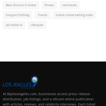
Best Doctors in Dubai
fitness
real estate
Empyre Clothing
Trends
online cricket betting india
all cricket id
Lifestyles
At Biplosangeles.com, businesses access press release
distribution, job listings, and a vibrant online publication
with articles, reviews, and celebrity interviews. Each listed