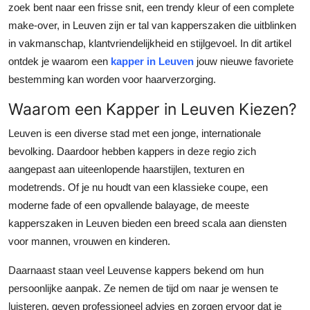
zoek bent naar een frisse snit, een trendy kleur of een complete
Submit Press Release
make-over, in Leuven zijn er tal van kapperszaken die uitblinken
in vakmanschap, klantvriendelijkheid en stijlgevoel. In dit artikel
Guest Posting
ontdek je waarom een
kapper in Leuven
jouw nieuwe favoriete
bestemming kan worden voor haarverzorging.
Crypto
Waarom een Kapper in Leuven Kiezen?
Advertise with US
Leuven is een diverse stad met een jonge, internationale
bevolking. Daardoor hebben kappers in deze regio zich
Business
aangepast aan uiteenlopende haarstijlen, texturen en
Finance
modetrends. Of je nu houdt van een klassieke coupe, een
moderne fade of een opvallende balayage, de meeste
Tech
kapperszaken in Leuven bieden een breed scala aan diensten
voor mannen, vrouwen en kinderen.
Real Estate
Daarnaast staan veel Leuvense kappers bekend om hun
General
persoonlijke aanpak. Ze nemen de tijd om naar je wensen te
luisteren, geven professioneel advies en zorgen ervoor dat je