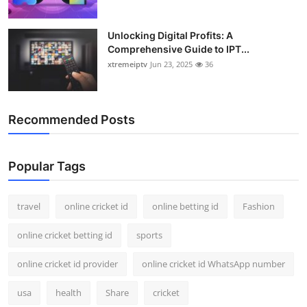
Unlocking Digital Profits: A
Comprehensive Guide to IPT...
xtremeiptv
Jun 23, 2025
36
Recommended Posts
Popular Tags
travel
online cricket id
online betting id
Fashion
online cricket betting id
sports
online cricket id provider
online cricket id WhatsApp number
usa
health
Share
cricket